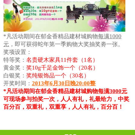
*
凡活动期间在郁金香精品建材城购物
每满
1000
元
，即可获得蛇年第一季购物大奖抽奖劵一张。
奖项设置：
特等奖：
名贵硬木家具
11
件套（
1
名）
黄金奖：
奖
10g
千足金饰一个（
20
名）
白银奖：
奖纯银饰品一个（
30
名）
开奖时间：
2013
年
6
月
30
日晚
20:00
整
*
凡活动期间在郁金香精品建材城购物
每满
3000
元
可现场参与拍奖一次，人人有礼，礼最给力，中奖
百分百，双重礼，双重享，人人有礼，百分百！