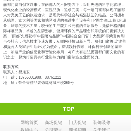
丽都门窗自创立以来，在丽都人的不懈努力下，采用先进的科学化管理，
现代化企业的经营模式，重视品质，追求完美，每一扇门窗都体现了丽都
人对完美工艺的执着追求，是现代科学社会与精湛技艺的结晶。公司拥有
从德国、意大利等国家和地区引进的先进生产设备和HP图文输出现代化设
备，雄厚的技术力量，较强的生产能力和完善的售后服务，凭借严格的国
际标准品质、卓越的品牌形象、健康环保的产品理念和系统的门窗解决方
案，“丽都”先后获得“中国著名品牌”“中国铝合金门窗十大品牌”等荣誉称号!
当今社会，信息技术飞速发展，互联网科技日新月异。丽都门窗将以“改善
和提高人类家居生活环境”为使命，持续践行低碳、环保科技创新的基础
上，加速产业的信息化和智能化布局，与广大有志弘扬丽都门窗文化的有
识之士一起为打造具有行业影响力的门窗制造企业而努力。
联系方式
联系人：易旭安
电　话：13755001988、88761211
地　址：郁金香精品装饰建材城三楼368号
TOP
网站首页
商场促销
门店促销
装饰装修
视频中心
公司荣誉
商场招商
关于我们